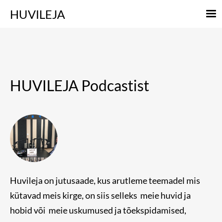
HUVILEJA
HUVILEJA Podcastist
Huvileja on jutusaade, kus arutleme teemadel mis
kütavad meis kirge, on siis selleks meie huvid ja
hobid või meie uskumused ja tõekspidamised,