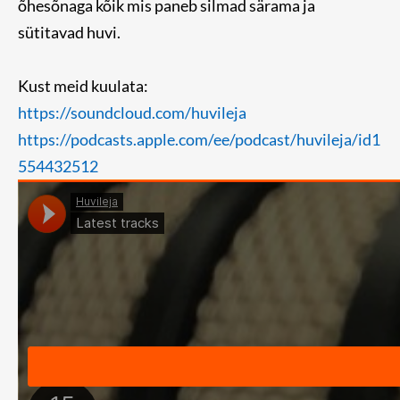
õhesõnaga kõik mis paneb silmad särama ja
sütitavad huvi.
Kust meid kuulata:
https://soundcloud.com/huvileja
https://podcasts.apple.com/ee/podcast/huvileja/id1
554432512